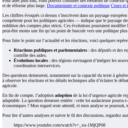
Pour aller plus loin, vous pouvez consulter des éléments de contexte qui
et de réforme plus large.
Documentaire et contexte politique
Crues et 
Les chiffres évoqués ci-dessus s’inscrivent dans un paysage européen o
compétente pour les politiques agricoles — indique que le paysage des 
reddition des comptes plus stricts. Ces évolutions pourraient modifier 
peut-être moins une fin qu’un point de bascule vers une politique plus s
Pour faire le point sur l’actualité et les réactions, voici quelques repè
Réactions publiques et parlementaires
: des députés et des re
contrôle des aides.
Évolutions locales
: des régions envisagent d’intégrer les nouvel
coordination interservices.
Des questions demeurent, notamment sur la capacité du texte à générer
à observer les réactions et les détails techniques afin d’éclairer le déb
agricole.
En fin de compte, l’adoption
adoption
de la loi d’urgence agricole re
adaptable. La question demeure entière : cette loi audacieuse pourra-t
économiques ? Mon regard reste attentif, et mon analyse se poursuit, to
Pour lire d’autres analyses et suivre le fil des discussions, regardez aus
https://www.youtube.com/watch?v=_xu-1MjQP08