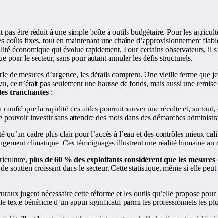
pas être réduit à une simple boîte à outils budgétaire. Pour les agriculteu
des coûts fixes, tout en maintenant une chaîne d’approvisionnement fiabl
alité économique qui évolue rapidement. Pour certains observateurs, il 
e pour le secteur, sans pour autant annuler les défis structurels.
le de mesures d’urgence, les détails comptent. Une vieille ferme que je
 vu, ce n’était pas seulement une hausse de fonds, mais aussi une remise 
les tranchantes
:
a confié que la rapidité des aides pourrait sauver une récolte et, surtou
 de pouvoir investir sans attendre des mois dans des démarches administra
 qu’un cadre plus clair pour l’accès à l’eau et des contrôles mieux calib
hangement climatique. Ces témoignages illustrent une réalité humaine au 
riculture,
plus de 60 % des exploitants considèrent que les mesures 
e soutien croissant dans le secteur. Cette statistique, même si elle peut v
aux jugent nécessaire cette réforme et les outils qu’elle propose pour g
texte bénéficie d’un appui significatif parmi les professionnels les plu