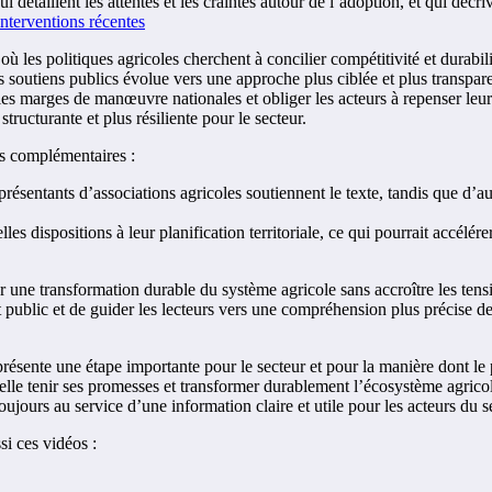
 détaillent les attentes et les craintes autour de l’adoption, et qui déc
interventions récentes
ù les politiques agricoles cherchent à concilier compétitivité et durabil
soutiens publics évolue vers une approche plus ciblée et plus transparen
les marges de manœuvre nationales et obliger les acteurs à repenser leurs
tructurante et plus résiliente pour le secteur.
res complémentaires :
présentants d’associations agricoles soutiennent le texte, tandis que d’a
les dispositions à leur planification territoriale, ce qui pourrait accélére
 une transformation durable du système agricole sans accroître les tens
at public et de guider les lecteurs vers une compréhension plus précise des
présente une étape importante pour le secteur et pour la manière dont le 
-elle tenir ses promesses et transformer durablement l’écosystème agricol
ujours au service d’une information claire et utile pour les acteurs du s
si ces vidéos :