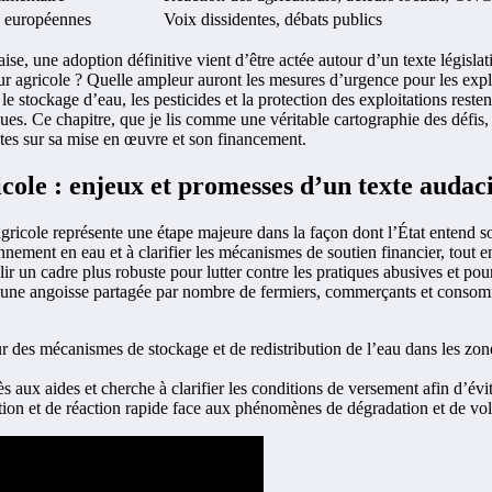
s européennes
Voix dissidentes, débats publics
aise, une adoption définitive vient d’être actée autour d’un texte légis
eur agricole ? Quelle ampleur auront les mesures d’urgence pour les expl
e le stockage d’eau, les pesticides et la protection des exploitations rest
ques. Ce chapitre, que je lis comme une véritable cartographie des déf
tes sur sa mise en œuvre et son financement.
icole : enjeux et promesses d’un texte audac
gricole représente une étape majeure dans la façon dont l’État entend so
nement en eau et à clarifier les mécanismes de soutien financier, tout en
r un cadre plus robuste pour lutter contre les pratiques abusives et pour
 une angoisse partagée par nombre de fermiers, commerçants et consomma
r des mécanismes de stockage et de redistribution de l’eau dans les zones
cès aux aides et cherche à clarifier les conditions de versement afin d’évit
tion et de réaction rapide face aux phénomènes de dégradation et de vol s