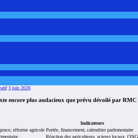
atif
3 juin 2026
 texte encore plus audacieux que prévu dévoilé par RMC
Indicateurs
rgence, réforme agricole
Portée, financement, calendrier parlementaire
limentaire
Réaction des agriculteurs, acteurs locaux, ON