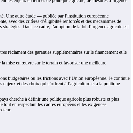
rivent les enjeux en termes de politique agricole, de mesures d’urgence
ité. Une autre étude — publiée par l’institution européenne
te, avec des critères d’éligibilité renforcés et des mécanismes de
 stratégies. Dans ce cadre, l’adoption de la loi d’urgence agricole est
utres réclament des garanties supplémentaires sur le financement et le
r la mise en œuvre sur le terrain et favoriser une meilleure
ions budgétaires ou les frictions avec l’Union européenne. Je continue
 enjeux et des choix qui s’offrent à l’agriculture et à la politique
pays cherche à définir une politique agricole plus robuste et plus
e tout en respectant les cadres européens et les exigences
ecteur.