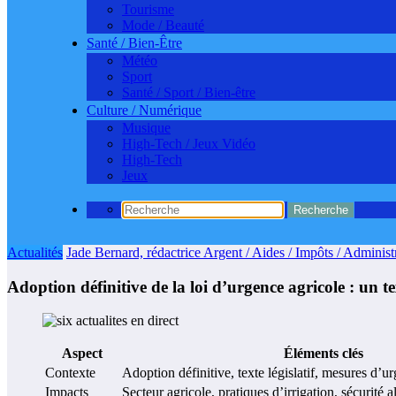
Tourisme
Mode / Beauté
Santé / Bien-Être
Météo
Sport
Santé / Sport / Bien-être
Culture / Numérique
Musique
High-Tech / Jeux Vidéo
High-Tech
Jeux
Actualités
Jade Bernard, rédactrice Argent / Aides / Impôts / Administr
Adoption définitive de la loi d’urgence agricole : un
Aspect
Éléments clés
Contexte
Adoption définitive, texte législatif, mesures d’u
Impacts
Secteur agricole, pratiques d’irrigation, sécurité a