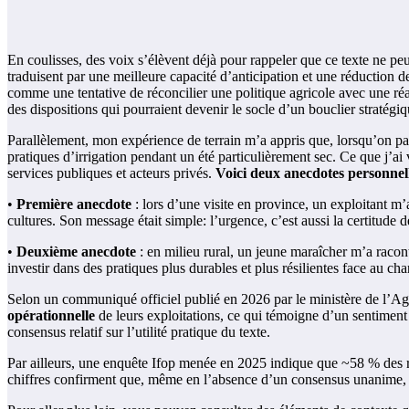
En coulisses, des voix s’élèvent déjà pour rappeler que ce texte ne peut 
traduisent par une meilleure capacité d’anticipation et une réduction 
comme une tentative de réconcilier une politique agricole avec une ré
des dispositions qui pourraient devenir le socle d’un bouclier stratégiqu
Parallèlement, mon expérience de terrain m’a appris que, lorsqu’on par
pratiques d’irrigation pendant un été particulièrement sec. Ce que j’ai
services publiques et acteurs privés.
Voici deux anecdotes personnel
•
Première anecdote
: lors d’une visite en province, un exploitant m’
cultures. Son message était simple: l’urgence, c’est aussi la certitude
•
Deuxième anecdote
: en milieu rural, un jeune maraîcher m’a raconté
investir dans des pratiques plus durables et plus résilientes face au c
Selon un communiqué officiel publié en 2026 par le ministère de l’Ag
opérationnelle
de leurs exploitations, ce qui témoigne d’un sentiment d
consensus relatif sur l’utilité pratique du texte.
Par ailleurs, une enquête Ifop menée en 2025 indique que ~58 % des rur
chiffres confirment que, même en l’absence d’un consensus unanime, le 