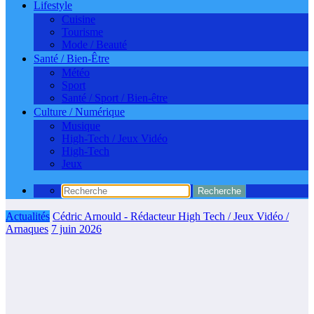
Lifestyle
Cuisine
Tourisme
Mode / Beauté
Santé / Bien-Être
Météo
Sport
Santé / Sport / Bien-être
Culture / Numérique
Musique
High-Tech / Jeux Vidéo
High-Tech
Jeux
Actualités
Cédric Arnould - Rédacteur High Tech / Jeux Vidéo /
Arnaques
7 juin 2026