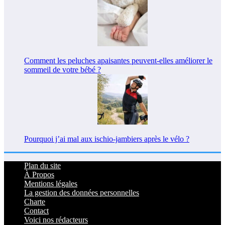
Comment les peluches apaisantes peuvent-elles améliorer le
sommeil de votre bébé ?
Pourquoi j’ai mal aux ischio-jambiers après le vélo ?
Plan du site
À Propos
Mentions légales
La gestion des données personnelles
Charte
Contact
Voici nos rédacteurs