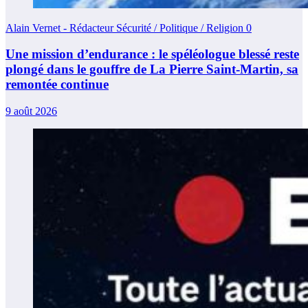
Alain Vernet - Rédacteur Sécurité / Politique / Religion
0
Une mission d’endurance : le spéléologue blessé reste
plongé dans le gouffre de La Pierre Saint-Martin, sa
remontée continue
9 août 2026