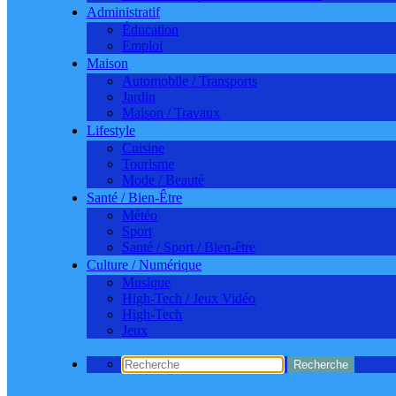
Administratif
Éducation
Emploi
Maison
Automobile / Transports
Jardin
Maison / Travaux
Lifestyle
Cuisine
Tourisme
Mode / Beauté
Santé / Bien-Être
Météo
Sport
Santé / Sport / Bien-être
Culture / Numérique
Musique
High-Tech / Jeux Vidéo
High-Tech
Jeux