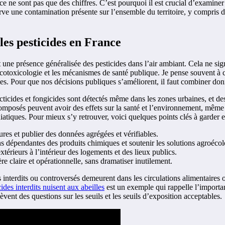
 ce ne sont pas que des chiffres. C’est pourquoi il est crucial d’examiner
ve une contamination présente sur l’ensemble du territoire, y compris da
les pesticides en France
une présence généralisée des pesticides dans l’air ambiant. Cela ne sig
écotoxicologie et les mécanismes de santé publique. Je pense souvent à ce
les. Pour que nos décisions publiques s’améliorent, il faut combiner donné
ticides et fongicides sont détectés même dans les zones urbaines, et des
omposés peuvent avoir des effets sur la santé et l’environnement, même à
iatiques. Pour mieux s’y retrouver, voici quelques points clés à garder en
res et publier des données agrégées et vérifiables.
ns dépendantes des produits chimiques et soutenir les solutions agroéco
xtérieurs à l’intérieur des logements et des lieux publics.
re claire et opérationnelle, sans dramatiser inutilement.
s interdits ou controversés demeurent dans les circulations alimentaires
ides interdits nuisent aux abeilles
est un exemple qui rappelle l’importan
èvent des questions sur les seuils et les seuils d’exposition acceptables.