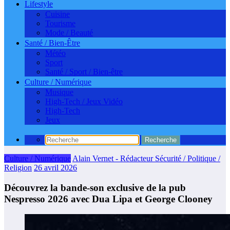
Lifestyle
Cuisine
Tourisme
Mode / Beauté
Santé / Bien-Être
Météo
Sport
Santé / Sport / Bien-être
Culture / Numérique
Musique
High-Tech / Jeux Vidéo
High-Tech
Jeux
Culture / Numérique
Alain Vernet - Rédacteur Sécurité / Politique /
Religion
26 avril 2026
Découvrez la bande-son exclusive de la pub
Nespresso 2026 avec Dua Lipa et George Clooney