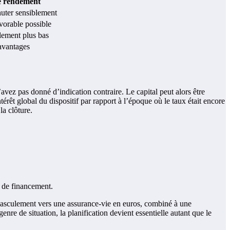
e rendement
uter sensiblement
orable possible
ement plus bas
avantages
vez pas donné d’indication contraire. Le capital peut alors être
térêt global du dispositif par rapport à l’époque où le taux était encore
la clôture.
n de financement.
e basculement vers une assurance-vie en euros, combiné à une
nre de situation, la planification devient essentielle autant que le