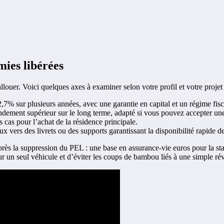
mies libérées
llouer. Voici quelques axes à examiner selon votre profil et votre projet 
% sur plusieurs années, avec une garantie en capital et un régime fisca
rendement supérieur sur le long terme, adapté si vous pouvez accepter une
ins cas pour l’achat de la résidence principale.
ux vers des livrets ou des supports garantissant la disponibilité rapide d
après la suppression du PEL : une base en assurance-vie euros pour la st
ur un seul véhicule et d’éviter les coups de bambou liés à une simple rév