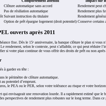
Comportement attendu
Impact sur l
Clôture automatique sans accord
Rendement peut ch
Pas de résiliation automatique
Rendement plus fav
ôt
Suivant instruction du titulaire
Rendement général
Option de prêt épargne logement (droit potentiel)
Conserve certains 
PEL ouverts après 2011
nce fixe. Dès le 15ᵉ anniversaire, la banque clôture le plan si vous n’a
e rendement, selon le contexte, peut s’affaiblir, ce qui peut réduire l’in
fier si votre plan continue de vous offrir des droits de prêt ou non après 
r
és à garder en tête :
ans le périmètre de clôture automatique.
t au potentiel d’emprunt.
os, le PEA ou le PER, selon votre tolérance au risque et votre horizo
 et qui envisageait une renovation lourde. Il a rapidement estimé que l
des perspectives de rendement plus robustes sur le long terme. Dans ce ge