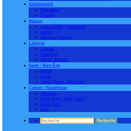
Administratif
Éducation
Emploi
Maison
Automobile / Transports
Jardin
Maison / Travaux
Lifestyle
Cuisine
Tourisme
Mode / Beauté
Santé / Bien-Être
Météo
Sport
Santé / Sport / Bien-être
Culture / Numérique
Musique
High-Tech / Jeux Vidéo
High-Tech
Jeux