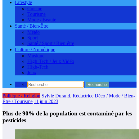
Lifestyle
Cuisine
Tourisme
Mode / Beauté
Santé / Bien-Être
Météo
Sport
Santé / Sport / Bien-être
Culture / Numérique
Musique
High-Tech / Jeux Vidéo
High-Tech
Jeux
Politique / Religion
Sylvie Durand, Rédactrice Déco / Mode / Bien-
Être / Tourisme
11 juin 2023
Plus de 90% de la population est contaminé par les
pesticides